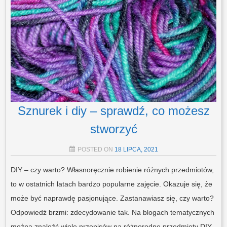
Sznurek i diy – sprawdź, co możesz
stworzyć
POSTED ON
18 LIPCA, 2021
DIY – czy warto? Własnoręcznie robienie różnych przedmiotów,
to w ostatnich latach bardzo popularne zajęcie. Okazuje się, że
może być naprawdę pasjonujące. Zastanawiasz się, czy warto?
Odpowiedź brzmi: zdecydowanie tak. Na blogach tematycznych
można znaleźć wiele przepisów na różnorodne przedmioty DIY.