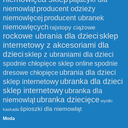
niemowląt
producent odzieży
niemowlęcej
producent ubranek
niemowlęcych
rajstopy ciążowe
rockowe ubrania dla dzieci
sklep
internetowy z akcesoriami dla
dzieci
sklep z ubraniami dla dzieci
spodnie chłopięce sklep online
spodnie
ubrania dla dzieci
dresowe chłopięce
ubranka dla dzieci
sklep internetowy
sklep internetowy
ubranka dla
ubranka dziecięce
niemowląt
wyniki
śpioszki dla niemowląt
kaskada
Moda