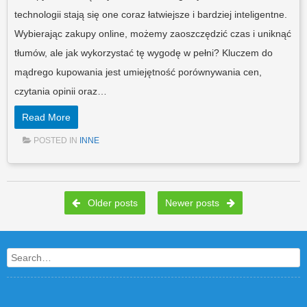
technologii stają się one coraz łatwiejsze i bardziej inteligentne.
Wybierając zakupy online, możemy zaoszczędzić czas i uniknąć
tłumów, ale jak wykorzystać tę wygodę w pełni? Kluczem do
mądrego kupowania jest umiejętność porównywania cen,
czytania opinii oraz…
Read More
POSTED IN
INNE
Post navigation
Older posts
Newer posts
Search