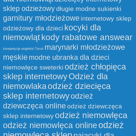
sklep odzieżowy
długie modne sukienki
garnitury młodzieżowe
internetowy sklep
kocyki dla
odzieżowy dla dzieci
kody rabatowe answear
niemowląt
marynarki młodzieżowe
korepetycje angielski Toruń
męskie
modne ubranka dla dzieci
odzież chłopięca
niemowlęce sweterki
sklep internetowy
Odzież dla
odzież dziecięca
niemowlaka
sklep internetowy
odzież
dziewczęca online
odzież dziewczęca
odzież niemowlęca
sklep internetowy
odzież
odzież niemowlęca online
niemowlęca sklep
pajacyki dla