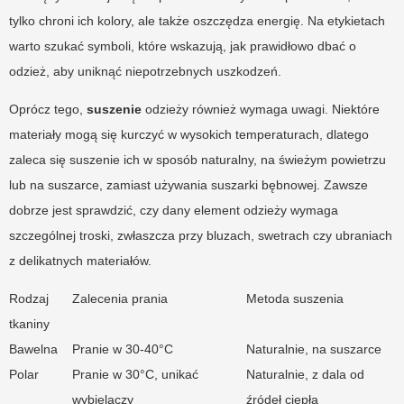
tylko chroni ich kolory, ale także oszczędza energię. Na etykietach
warto szukać symboli, które wskazują, jak prawidłowo dbać o
odzież, aby uniknąć niepotrzebnych uszkodzeń.
Oprócz tego,
suszenie
odzieży również wymaga uwagi. Niektóre
materiały mogą się kurczyć w wysokich temperaturach, dlatego
zaleca się suszenie ich w sposób naturalny, na świeżym powietrzu
lub na suszarce, zamiast używania suszarki bębnowej. Zawsze
dobrze jest sprawdzić, czy dany element odzieży wymaga
szczególnej troski, zwłaszcza przy bluzach, swetrach czy ubraniach
z delikatnych materiałów.
Rodzaj
Zalecenia prania
Metoda suszenia
tkaniny
Bawelna
Pranie w 30-40°C
Naturalnie, na suszarce
Polar
Pranie w 30°C, unikać
Naturalnie, z dala od
wybielaczy
źródeł ciepła