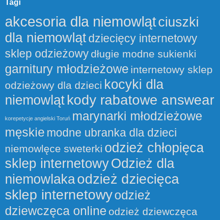
Tagi
akcesoria dla niemowląt
ciuszki
dla niemowląt
dziecięcy internetowy
sklep odzieżowy
długie modne sukienki
garnitury młodzieżowe
internetowy sklep
kocyki dla
odzieżowy dla dzieci
kody rabatowe answear
niemowląt
marynarki młodzieżowe
korepetycje angielski Toruń
męskie
modne ubranka dla dzieci
odzież chłopięca
niemowlęce sweterki
sklep internetowy
Odzież dla
odzież dziecięca
niemowlaka
sklep internetowy
odzież
dziewczęca online
odzież dziewczęca