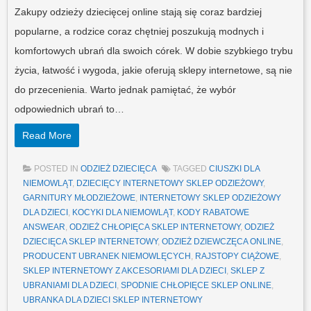
Zakupy odzieży dziecięcej online stają się coraz bardziej
popularne, a rodzice coraz chętniej poszukują modnych i
komfortowych ubrań dla swoich córek. W dobie szybkiego trybu
życia, łatwość i wygoda, jakie oferują sklepy internetowe, są nie
do przecenienia. Warto jednak pamiętać, że wybór
odpowiednich ubrań to…
Read More
POSTED IN
ODZIEŻ DZIECIĘCA
TAGGED
CIUSZKI DLA
NIEMOWLĄT
,
DZIECIĘCY INTERNETOWY SKLEP ODZIEŻOWY
,
GARNITURY MŁODZIEŻOWE
,
INTERNETOWY SKLEP ODZIEŻOWY
DLA DZIECI
,
KOCYKI DLA NIEMOWLĄT
,
KODY RABATOWE
ANSWEAR
,
ODZIEŻ CHŁOPIĘCA SKLEP INTERNETOWY
,
ODZIEŻ
DZIECIĘCA SKLEP INTERNETOWY
,
ODZIEŻ DZIEWCZĘCA ONLINE
,
PRODUCENT UBRANEK NIEMOWLĘCYCH
,
RAJSTOPY CIĄŻOWE
,
SKLEP INTERNETOWY Z AKCESORIAMI DLA DZIECI
,
SKLEP Z
UBRANIAMI DLA DZIECI
,
SPODNIE CHŁOPIĘCE SKLEP ONLINE
,
UBRANKA DLA DZIECI SKLEP INTERNETOWY