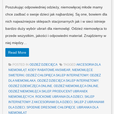
Poszukując odpowiedniej odzieży, niemowlęcej młode mamy
chce zadbać o swoje dzieci jak najbardziej. Są one, bowiem dla
nich najważniejsze sklepach stacjonarnych jak i w sieci istnieje
bardzo duży wybór ubrań dla niemowląt. Odzież niemowlęca to
przede wszystkim, jakości i odpowiedni materiał. Znajdziemy w
niej między…
Read More
POSTED IN
ODZIEŻ DZIECIĘCA
TAGGED
AKCESORIA DLA
NIEMOWLĄT
,
KODY RABATOWE ANSWEAR
,
NIEMOWLĘCE
SWETERKI
,
ODZIEŻ CHŁOPIĘCA SKLEP INTERNETOWY
,
ODZIEŻ
DLA NIEMOWLAKA
,
ODZIEŻ DZIECIĘCA SKLEP INTERNETOWY
,
ODZIEŻ DZIEWCZĘCA ONLINE
,
ODZIEŻ NIEMOWLĘCA ONLINE
,
ODZIEŻ NIEMOWLĘCA SKLEP
,
PRODUCENT UBRANEK
NIEMOWLĘCYCH
,
ROCKOWE UBRANIA DLA DZIECI
,
SKLEP
INTERNETOWY Z AKCESORIAMI DLA DZIECI
,
SKLEP Z UBRANIAMI
DLA DZIECI
,
SPODNIE DRESOWE CHŁOPIĘCE
,
UBRANKA DLA
NIEMOWLĄT