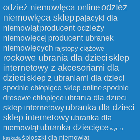
odzież
odzież niemowlęca online
niemowlęca sklep
pajacyki dla
niemowląt
producent odzieży
niemowlęcej
producent ubranek
niemowlęcych
rajstopy ciążowe
rockowe ubrania dla dzieci
sklep
internetowy z akcesoriami dla
dzieci
sklep z ubraniami dla dzieci
spodnie chłopięce sklep online
spodnie
ubrania dla dzieci
dresowe chłopięce
ubranka dla dzieci
sklep internetowy
sklep internetowy
ubranka dla
ubranka dziecięce
niemowląt
wyniki
śpioszki dla niemowląt
kaskada