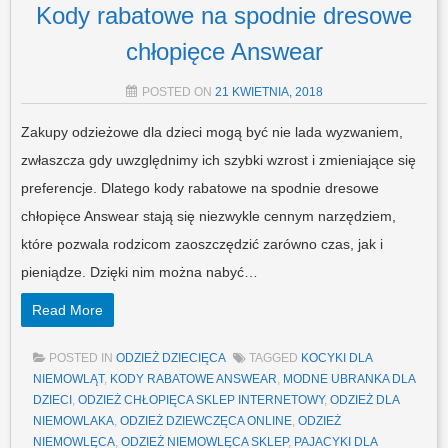
Kody rabatowe na spodnie dresowe
chłopięce Answear
POSTED ON
21 KWIETNIA, 2018
Zakupy odzieżowe dla dzieci mogą być nie lada wyzwaniem,
zwłaszcza gdy uwzględnimy ich szybki wzrost i zmieniające się
preferencje. Dlatego kody rabatowe na spodnie dresowe
chłopięce Answear stają się niezwykle cennym narzędziem,
które pozwala rodzicom zaoszczędzić zarówno czas, jak i
pieniądze. Dzięki nim można nabyć…
Read More
POSTED IN
ODZIEŻ DZIECIĘCA
TAGGED
KOCYKI DLA
NIEMOWLĄT
,
KODY RABATOWE ANSWEAR
,
MODNE UBRANKA DLA
DZIECI
,
ODZIEŻ CHŁOPIĘCA SKLEP INTERNETOWY
,
ODZIEŻ DLA
NIEMOWLAKA
,
ODZIEŻ DZIEWCZĘCA ONLINE
,
ODZIEŻ
NIEMOWLĘCA
,
ODZIEŻ NIEMOWLĘCA SKLEP
,
PAJACYKI DLA