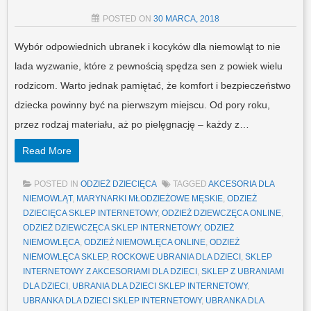
POSTED ON
30 MARCA, 2018
Wybór odpowiednich ubranek i kocyków dla niemowląt to nie
lada wyzwanie, które z pewnością spędza sen z powiek wielu
rodzicom. Warto jednak pamiętać, że komfort i bezpieczeństwo
dziecka powinny być na pierwszym miejscu. Od pory roku,
przez rodzaj materiału, aż po pielęgnację – każdy z…
Read More
POSTED IN
ODZIEŻ DZIECIĘCA
TAGGED
AKCESORIA DLA
NIEMOWLĄT
,
MARYNARKI MŁODZIEŻOWE MĘSKIE
,
ODZIEŻ
DZIECIĘCA SKLEP INTERNETOWY
,
ODZIEŻ DZIEWCZĘCA ONLINE
,
ODZIEŻ DZIEWCZĘCA SKLEP INTERNETOWY
,
ODZIEŻ
NIEMOWLĘCA
,
ODZIEŻ NIEMOWLĘCA ONLINE
,
ODZIEŻ
NIEMOWLĘCA SKLEP
,
ROCKOWE UBRANIA DLA DZIECI
,
SKLEP
INTERNETOWY Z AKCESORIAMI DLA DZIECI
,
SKLEP Z UBRANIAMI
DLA DZIECI
,
UBRANIA DLA DZIECI SKLEP INTERNETOWY
,
UBRANKA DLA DZIECI SKLEP INTERNETOWY
,
UBRANKA DLA