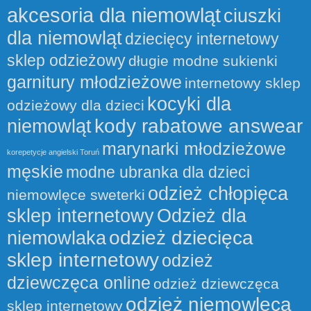
akcesoria dla niemowląt
ciuszki
dla niemowląt
dziecięcy internetowy
sklep odzieżowy
długie modne sukienki
garnitury młodzieżowe
internetowy sklep
kocyki dla
odzieżowy dla dzieci
kody rabatowe answear
niemowląt
marynarki młodzieżowe
korepetycje angielski Toruń
męskie
modne ubranka dla dzieci
odzież chłopięca
niemowlęce sweterki
sklep internetowy
Odzież dla
odzież dziecięca
niemowlaka
sklep internetowy
odzież
dziewczęca online
odzież dziewczęca
odzież niemowlęca
sklep internetowy