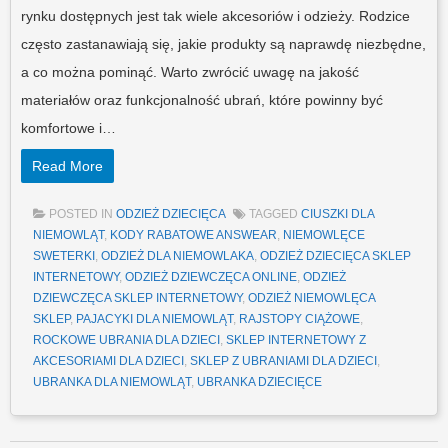
rynku dostępnych jest tak wiele akcesoriów i odzieży. Rodzice
często zastanawiają się, jakie produkty są naprawdę niezbędne,
a co można pominąć. Warto zwrócić uwagę na jakość
materiałów oraz funkcjonalność ubrań, które powinny być
komfortowe i…
Read More
POSTED IN
ODZIEŻ DZIECIĘCA
TAGGED
CIUSZKI DLA
NIEMOWLĄT
,
KODY RABATOWE ANSWEAR
,
NIEMOWLĘCE
SWETERKI
,
ODZIEŻ DLA NIEMOWLAKA
,
ODZIEŻ DZIECIĘCA SKLEP
INTERNETOWY
,
ODZIEŻ DZIEWCZĘCA ONLINE
,
ODZIEŻ
DZIEWCZĘCA SKLEP INTERNETOWY
,
ODZIEŻ NIEMOWLĘCA
SKLEP
,
PAJACYKI DLA NIEMOWLĄT
,
RAJSTOPY CIĄŻOWE
,
ROCKOWE UBRANIA DLA DZIECI
,
SKLEP INTERNETOWY Z
AKCESORIAMI DLA DZIECI
,
SKLEP Z UBRANIAMI DLA DZIECI
,
UBRANKA DLA NIEMOWLĄT
,
UBRANKA DZIECIĘCE