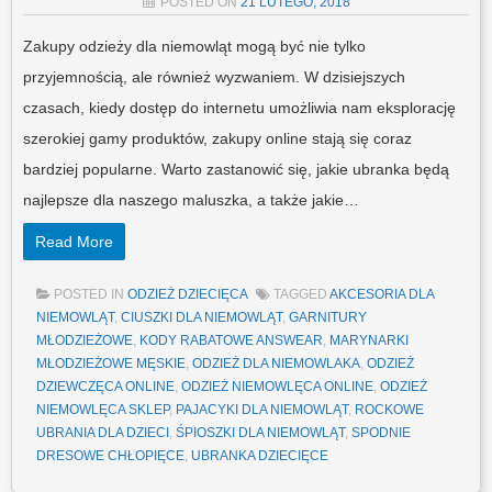
POSTED ON
21 LUTEGO, 2018
Zakupy odzieży dla niemowląt mogą być nie tylko
przyjemnością, ale również wyzwaniem. W dzisiejszych
czasach, kiedy dostęp do internetu umożliwia nam eksplorację
szerokiej gamy produktów, zakupy online stają się coraz
bardziej popularne. Warto zastanowić się, jakie ubranka będą
najlepsze dla naszego maluszka, a także jakie…
Read More
POSTED IN
ODZIEŻ DZIECIĘCA
TAGGED
AKCESORIA DLA
NIEMOWLĄT
,
CIUSZKI DLA NIEMOWLĄT
,
GARNITURY
MŁODZIEŻOWE
,
KODY RABATOWE ANSWEAR
,
MARYNARKI
MŁODZIEŻOWE MĘSKIE
,
ODZIEŻ DLA NIEMOWLAKA
,
ODZIEŻ
DZIEWCZĘCA ONLINE
,
ODZIEŻ NIEMOWLĘCA ONLINE
,
ODZIEŻ
NIEMOWLĘCA SKLEP
,
PAJACYKI DLA NIEMOWLĄT
,
ROCKOWE
UBRANIA DLA DZIECI
,
ŚPIOSZKI DLA NIEMOWLĄT
,
SPODNIE
DRESOWE CHŁOPIĘCE
,
UBRANKA DZIECIĘCE