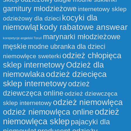
garnitury młodzieżowe
internetowy sklep
kocyki dla
odzieżowy dla dzieci
kody rabatowe answear
niemowląt
marynarki młodzieżowe
korepetycje angielski Toruń
męskie
modne ubranka dla dzieci
odzież chłopięca
niemowlęce sweterki
sklep internetowy
Odzież dla
odzież dziecięca
niemowlaka
sklep internetowy
odzież
dziewczęca online
odzież dziewczęca
odzież niemowlęca
sklep internetowy
odzież
odzież niemowlęca online
niemowlęca sklep
pajacyki dla
niemowląt
producent odzieży