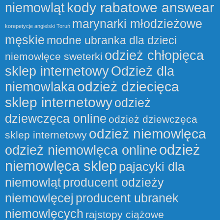
kody rabatowe answear
niemowląt
marynarki młodzieżowe
korepetycje angielski Toruń
męskie
modne ubranka dla dzieci
odzież chłopięca
niemowlęce sweterki
sklep internetowy
Odzież dla
odzież dziecięca
niemowlaka
sklep internetowy
odzież
dziewczęca online
odzież dziewczęca
odzież niemowlęca
sklep internetowy
odzież
odzież niemowlęca online
niemowlęca sklep
pajacyki dla
niemowląt
producent odzieży
niemowlęcej
producent ubranek
niemowlęcych
rajstopy ciążowe