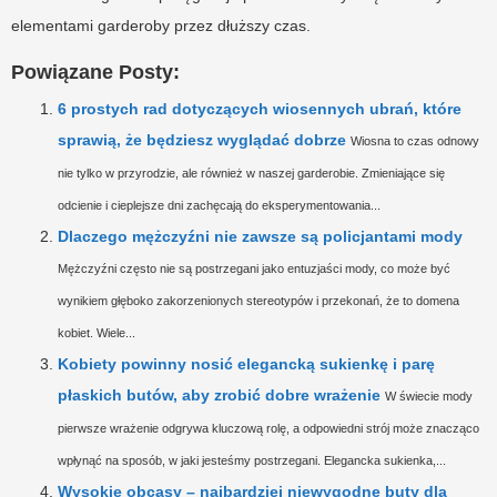
elementami garderoby przez dłuższy czas.
Powiązane Posty:
6 prostych rad dotyczących wiosennych ubrań, które
sprawią, że będziesz wyglądać dobrze
Wiosna to czas odnowy
nie tylko w przyrodzie, ale również w naszej garderobie. Zmieniające się
odcienie i cieplejsze dni zachęcają do eksperymentowania...
Dlaczego mężczyźni nie zawsze są policjantami mody
Mężczyźni często nie są postrzegani jako entuzjaści mody, co może być
wynikiem głęboko zakorzenionych stereotypów i przekonań, że to domena
kobiet. Wiele...
Kobiety powinny nosić elegancką sukienkę i parę
płaskich butów, aby zrobić dobre wrażenie
W świecie mody
pierwsze wrażenie odgrywa kluczową rolę, a odpowiedni strój może znacząco
wpłynąć na sposób, w jaki jesteśmy postrzegani. Elegancka sukienka,...
Wysokie obcasy – najbardziej niewygodne buty dla