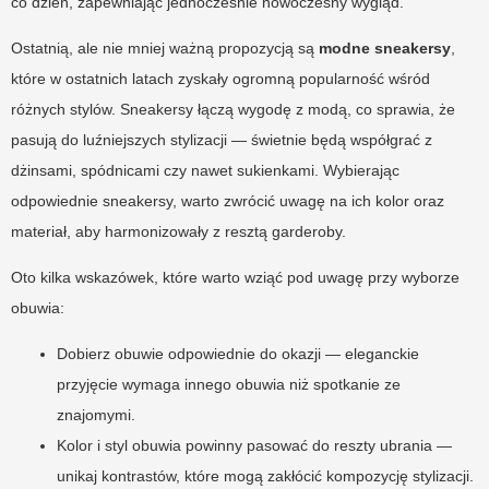
co dzień, zapewniając jednocześnie nowoczesny wygląd.
Ostatnią, ale nie mniej ważną propozycją są
modne sneakersy
,
które w ostatnich latach zyskały ogromną popularność wśród
różnych stylów. Sneakersy łączą wygodę z modą, co sprawia, że
pasują do luźniejszych stylizacji — świetnie będą współgrać z
dżinsami, spódnicami czy nawet sukienkami. Wybierając
odpowiednie sneakersy, warto zwrócić uwagę na ich kolor oraz
materiał, aby harmonizowały z resztą garderoby.
Oto kilka wskazówek, które warto wziąć pod uwagę przy wyborze
obuwia:
Dobierz obuwie odpowiednie do okazji — eleganckie
przyjęcie wymaga innego obuwia niż spotkanie ze
znajomymi.
Kolor i styl obuwia powinny pasować do reszty ubrania —
unikaj kontrastów, które mogą zakłócić kompozycję stylizacji.