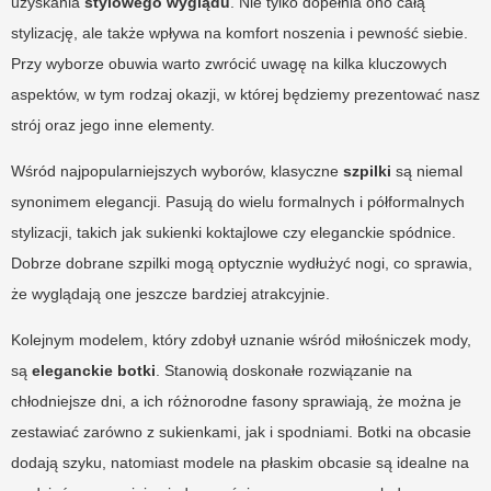
uzyskania
stylowego wyglądu
. Nie tylko dopełnia ono całą
stylizację, ale także wpływa na komfort noszenia i pewność siebie.
Przy wyborze obuwia warto zwrócić uwagę na kilka kluczowych
aspektów, w tym rodzaj okazji, w której będziemy prezentować nasz
strój oraz jego inne elementy.
Wśród najpopularniejszych wyborów, klasyczne
szpilki
są niemal
synonimem elegancji. Pasują do wielu formalnych i półformalnych
stylizacji, takich jak sukienki koktajlowe czy eleganckie spódnice.
Dobrze dobrane szpilki mogą optycznie wydłużyć nogi, co sprawia,
że wyglądają one jeszcze bardziej atrakcyjnie.
Kolejnym modelem, który zdobył uznanie wśród miłośniczek mody,
są
eleganckie botki
. Stanowią doskonałe rozwiązanie na
chłodniejsze dni, a ich różnorodne fasony sprawiają, że można je
zestawiać zarówno z sukienkami, jak i spodniami. Botki na obcasie
dodają szyku, natomiast modele na płaskim obcasie są idealne na