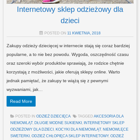
Internetowy sklep odzieżowy dla
dzieci
POSTED ON
11 KWIETNIA, 2018
Zakupy odzieży dziecięcej w internecie stają się coraz bardziej
popularne, a to nie bez powodu. Wygoda, oszczędność czasu
oraz szeroki wybór produktów sprawiają, że rodzice chętnie
korzystają z możliwości, jakie oferują sklepy online. Warto
jednak pamiętać, że zakupy te wiążą się z pewnymi
wyzwaniami, jak…
Read More
POSTED IN
ODZIEŻ DZIECIĘCA
TAGGED
AKCESORIA DLA
NIEMOWLĄT
,
DŁUGIE MODNE SUKIENKI
,
INTERNETOWY SKLEP
ODZIEŻOWY DLA DZIECI
,
KOCYKI DLA NIEMOWLĄT
,
NIEMOWLĘCE
SWETERKI
,
ODZIEŻ CHŁOPIĘCA SKLEP INTERNETOWY
,
ODZIEŻ