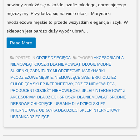
powinny znaleźć się w każdej szafie młodego, dorastającego
mężczyzny. Przydadzą się na wiele okazji. Marynarki
młodzieżowe męskie to przede wszystkim elegancja i szyk. W
sklepach jest bardzo duży wybór ubrań…
Read More
POSTED IN
ODZIEŻ DZIECIĘCA
TAGGED
AKCESORIA DLA
NIEMOWLĄT
,
CIUSZKI DLA NIEMOWLĄT
,
DŁUGIE MODNE
SUKIENKI
,
GARNITURY MŁODZIEŻOWE
,
MARYNARKI
MŁODZIEŻOWE MĘSKIE
,
NIEMOWLĘCE SWETERKI
,
ODZIEŻ
CHŁOPIĘCA SKLEP INTERNETOWY
,
ODZIEŻ NIEMOWLĘCA
,
PRODUCENT ODZIEŻY NIEMOWLĘCEJ
,
SKLEP INTERNETOWY Z
AKCESORIAMI DLA DZIECI
,
ŚPIOSZKI DLA NIEMOWLĄT
,
SPODNIE
DRESOWE CHŁOPIĘCE
,
UBRANIA DLA DZIECI SKLEP
INTERNETOWY
,
UBRANKA DLA DZIECI SKLEP INTERNETOWY
,
UBRANKA DZIECIĘCE