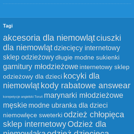
Tagi
akcesoria dla niemowląt
ciuszki
dla niemowląt
dziecięcy internetowy
sklep odzieżowy
długie modne sukienki
garnitury młodzieżowe
internetowy sklep
kocyki dla
odzieżowy dla dzieci
kody rabatowe answear
niemowląt
marynarki młodzieżowe
korepetycje angielski Toruń
męskie
modne ubranka dla dzieci
odzież chłopięca
niemowlęce sweterki
sklep internetowy
Odzież dla
odzież dziecięca
niemowlaka