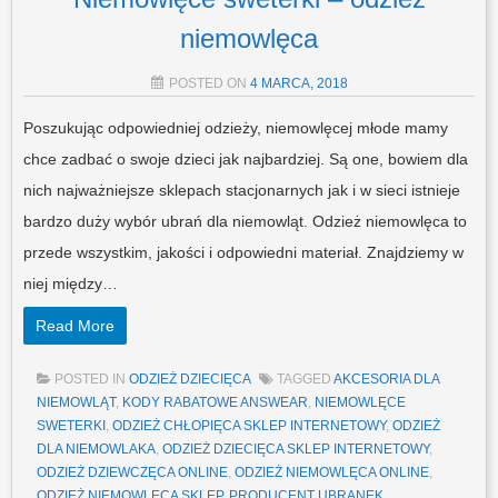
niemowlęca
POSTED ON
4 MARCA, 2018
Poszukując odpowiedniej odzieży, niemowlęcej młode mamy
chce zadbać o swoje dzieci jak najbardziej. Są one, bowiem dla
nich najważniejsze sklepach stacjonarnych jak i w sieci istnieje
bardzo duży wybór ubrań dla niemowląt. Odzież niemowlęca to
przede wszystkim, jakości i odpowiedni materiał. Znajdziemy w
niej między…
Read More
POSTED IN
ODZIEŻ DZIECIĘCA
TAGGED
AKCESORIA DLA
NIEMOWLĄT
,
KODY RABATOWE ANSWEAR
,
NIEMOWLĘCE
SWETERKI
,
ODZIEŻ CHŁOPIĘCA SKLEP INTERNETOWY
,
ODZIEŻ
DLA NIEMOWLAKA
,
ODZIEŻ DZIECIĘCA SKLEP INTERNETOWY
,
ODZIEŻ DZIEWCZĘCA ONLINE
,
ODZIEŻ NIEMOWLĘCA ONLINE
,
ODZIEŻ NIEMOWLĘCA SKLEP
,
PRODUCENT UBRANEK