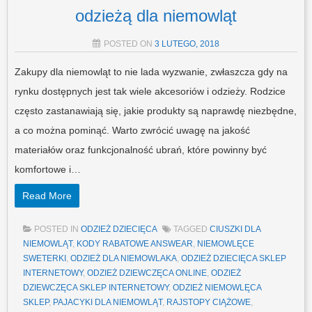
odzieżą dla niemowląt
POSTED ON
3 LUTEGO, 2018
Zakupy dla niemowląt to nie lada wyzwanie, zwłaszcza gdy na
rynku dostępnych jest tak wiele akcesoriów i odzieży. Rodzice
często zastanawiają się, jakie produkty są naprawdę niezbędne,
a co można pominąć. Warto zwrócić uwagę na jakość
materiałów oraz funkcjonalność ubrań, które powinny być
komfortowe i…
Read More
POSTED IN
ODZIEŻ DZIECIĘCA
TAGGED
CIUSZKI DLA
NIEMOWLĄT
,
KODY RABATOWE ANSWEAR
,
NIEMOWLĘCE
SWETERKI
,
ODZIEŻ DLA NIEMOWLAKA
,
ODZIEŻ DZIECIĘCA SKLEP
INTERNETOWY
,
ODZIEŻ DZIEWCZĘCA ONLINE
,
ODZIEŻ
DZIEWCZĘCA SKLEP INTERNETOWY
,
ODZIEŻ NIEMOWLĘCA
SKLEP
,
PAJACYKI DLA NIEMOWLĄT
,
RAJSTOPY CIĄŻOWE
,