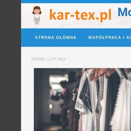
Mo
Jak ł
STRONA GŁÓWNA
WSPÓŁPRACA I K
MIESIĄC:
LUTY 2022