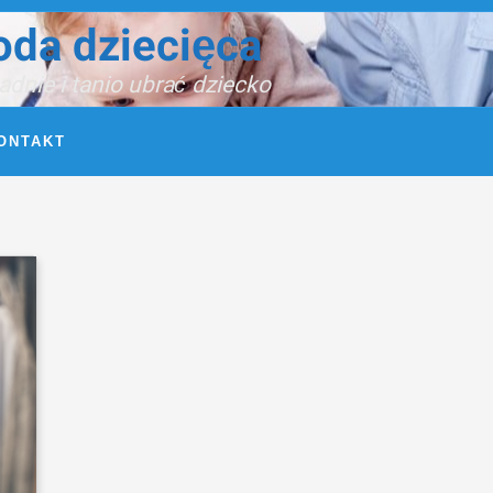
da dziecięca
adnie i tanio ubrać dziecko
ONTAKT