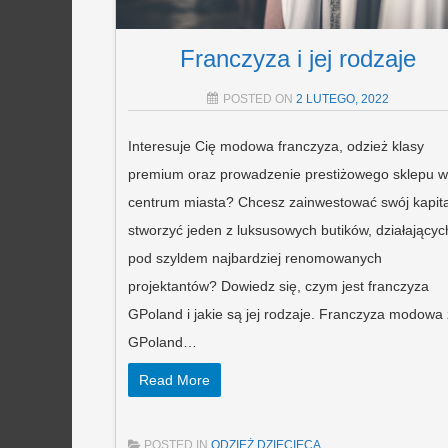
Franczyza i jej rodzaje
POSTED ON
2 LUTEGO, 2022
Interesuje Cię modowa franczyza, odzież klasy
premium oraz prowadzenie prestiżowego sklepu w
centrum miasta? Chcesz zainwestować swój kapitał
stworzyć jeden z luksusowych butików, działającyc
pod szyldem najbardziej renomowanych
projektantów? Dowiedz się, czym jest franczyza
GPoland i jakie są jej rodzaje. Franczyza modowa 
GPoland…
Read More
POSTED IN
ODZIEŻ DZIECIĘCA