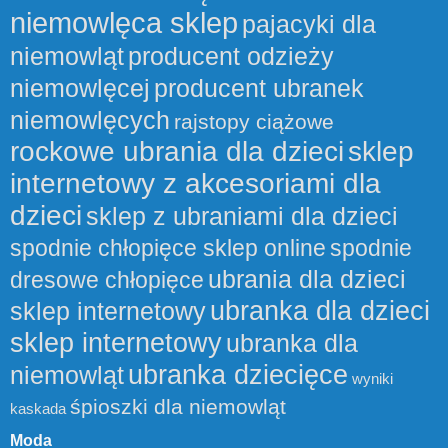
niemowlęca sklep
pajacyki dla
niemowląt
producent odzieży
niemowlęcej
producent ubranek
niemowlęcych
rajstopy ciążowe
rockowe ubrania dla dzieci
sklep
internetowy z akcesoriami dla
dzieci
sklep z ubraniami dla dzieci
spodnie chłopięce sklep online
spodnie
ubrania dla dzieci
dresowe chłopięce
ubranka dla dzieci
sklep internetowy
sklep internetowy
ubranka dla
ubranka dziecięce
niemowląt
wyniki
śpioszki dla niemowląt
kaskada
Moda