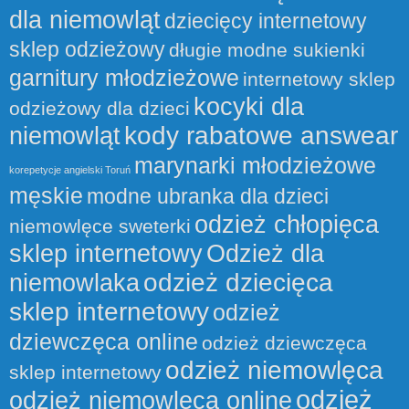
dla niemowląt
dziecięcy internetowy
sklep odzieżowy
długie modne sukienki
garnitury młodzieżowe
internetowy sklep
kocyki dla
odzieżowy dla dzieci
kody rabatowe answear
niemowląt
marynarki młodzieżowe
korepetycje angielski Toruń
męskie
modne ubranka dla dzieci
odzież chłopięca
niemowlęce sweterki
sklep internetowy
Odzież dla
odzież dziecięca
niemowlaka
sklep internetowy
odzież
dziewczęca online
odzież dziewczęca
odzież niemowlęca
sklep internetowy
odzież
odzież niemowlęca online