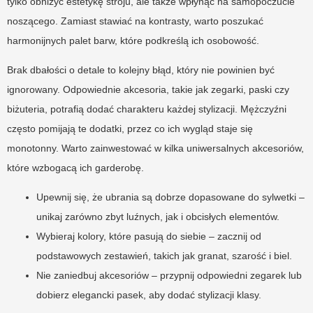
tylko obniżyć estetykę stroju, ale także wpłynąć na samopoczucie
noszącego. Zamiast stawiać na kontrasty, warto poszukać
harmonijnych palet barw, które podkreślą ich osobowość.
Brak dbałości o detale to kolejny błąd, który nie powinien być
ignorowany. Odpowiednie akcesoria, takie jak zegarki, paski czy
biżuteria, potrafią dodać charakteru każdej stylizacji. Mężczyźni
często pomijają te dodatki, przez co ich wygląd staje się
monotonny. Warto zainwestować w kilka uniwersalnych akcesoriów,
które wzbogacą ich garderobę.
Upewnij się, że ubrania są dobrze dopasowane do sylwetki –
unikaj zarówno zbyt luźnych, jak i obcisłych elementów.
Wybieraj kolory, które pasują do siebie – zacznij od
podstawowych zestawień, takich jak granat, szarość i biel.
Nie zaniedbuj akcesoriów – przypnij odpowiedni zegarek lub
dobierz elegancki pasek, aby dodać stylizacji klasy.