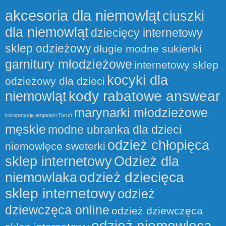
akcesoria dla niemowląt
ciuszki
dla niemowląt
dziecięcy internetowy
sklep odzieżowy
długie modne sukienki
garnitury młodzieżowe
internetowy sklep
kocyki dla
odzieżowy dla dzieci
kody rabatowe answear
niemowląt
marynarki młodzieżowe
korepetycje angielski Toruń
męskie
modne ubranka dla dzieci
odzież chłopięca
niemowlęce sweterki
sklep internetowy
Odzież dla
odzież dziecięca
niemowlaka
sklep internetowy
odzież
dziewczęca online
odzież dziewczęca
odzież niemowlęca