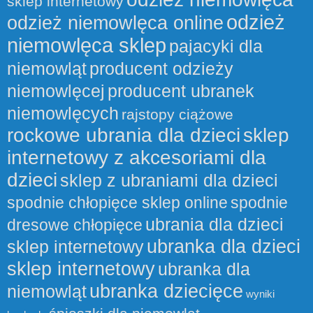
sklep internetowy
odzież
odzież niemowlęca online
niemowlęca sklep
pajacyki dla
niemowląt
producent odzieży
niemowlęcej
producent ubranek
niemowlęcych
rajstopy ciążowe
rockowe ubrania dla dzieci
sklep
internetowy z akcesoriami dla
dzieci
sklep z ubraniami dla dzieci
spodnie chłopięce sklep online
spodnie
ubrania dla dzieci
dresowe chłopięce
ubranka dla dzieci
sklep internetowy
sklep internetowy
ubranka dla
ubranka dziecięce
niemowląt
wyniki