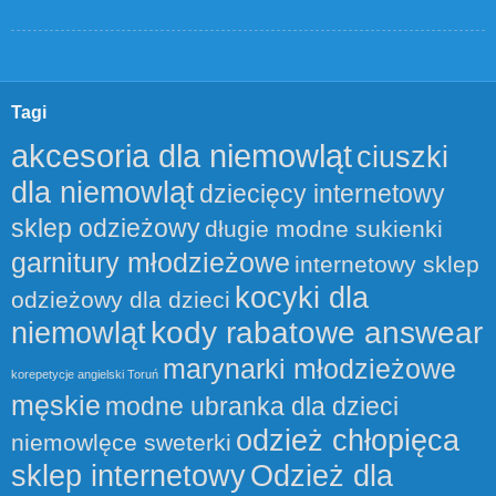
Tagi
akcesoria dla niemowląt
ciuszki
dla niemowląt
dziecięcy internetowy
sklep odzieżowy
długie modne sukienki
garnitury młodzieżowe
internetowy sklep
kocyki dla
odzieżowy dla dzieci
kody rabatowe answear
niemowląt
marynarki młodzieżowe
korepetycje angielski Toruń
męskie
modne ubranka dla dzieci
odzież chłopięca
niemowlęce sweterki
sklep internetowy
Odzież dla