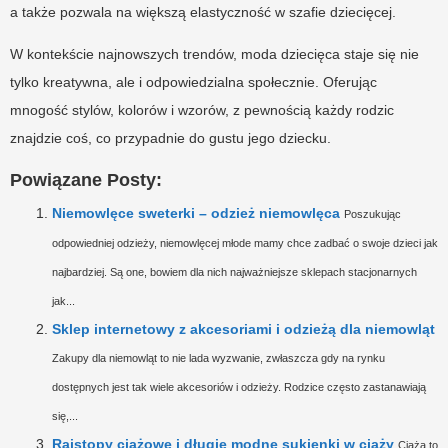
a także pozwala na większą elastyczność w szafie dziecięcej.
W kontekście najnowszych trendów, moda dziecięca staje się nie
tylko kreatywna, ale i odpowiedzialna społecznie. Oferując
mnogość stylów, kolorów i wzorów, z pewnością każdy rodzic
znajdzie coś, co przypadnie do gustu jego dziecku.
Powiązane Posty:
Niemowlęce sweterki – odzież niemowlęca
Poszukując
odpowiedniej odzieży, niemowlęcej młode mamy chce zadbać o swoje dzieci jak
najbardziej. Są one, bowiem dla nich najważniejsze sklepach stacjonarnych
jak...
Sklep internetowy z akcesoriami i odzieżą dla niemowląt
Zakupy dla niemowląt to nie lada wyzwanie, zwłaszcza gdy na rynku
dostępnych jest tak wiele akcesoriów i odzieży. Rodzice często zastanawiają
się,...
Rajstopy ciążowe i długie modne sukienki w ciąży
Ciąża to