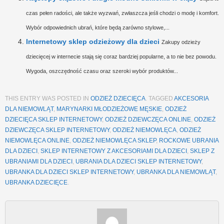
czas pełen radości, ale także wyzwań, zwłaszcza jeśli chodzi o modę i komfort.
Wybór odpowiednich ubrań, które będą zarówno stylowe,...
Internetowy sklep odzieżowy dla dzieci
Zakupy odzieży
dziecięcej w internecie stają się coraz bardziej popularne, a to nie bez powodu.
Wygoda, oszczędność czasu oraz szeroki wybór produktów...
THIS ENTRY WAS POSTED IN
ODZIEŻ DZIECIĘCA
. TAGGED
AKCESORIA
DLA NIEMOWLĄT
,
MARYNARKI MŁODZIEŻOWE MĘSKIE
,
ODZIEŻ
DZIECIĘCA SKLEP INTERNETOWY
,
ODZIEŻ DZIEWCZĘCA ONLINE
,
ODZIEŻ
DZIEWCZĘCA SKLEP INTERNETOWY
,
ODZIEŻ NIEMOWLĘCA
,
ODZIEŻ
NIEMOWLĘCA ONLINE
,
ODZIEŻ NIEMOWLĘCA SKLEP
,
ROCKOWE UBRANIA
DLA DZIECI
,
SKLEP INTERNETOWY Z AKCESORIAMI DLA DZIECI
,
SKLEP Z
UBRANIAMI DLA DZIECI
,
UBRANIA DLA DZIECI SKLEP INTERNETOWY
,
UBRANKA DLA DZIECI SKLEP INTERNETOWY
,
UBRANKA DLA NIEMOWLĄT
,
UBRANKA DZIECIĘCE
.