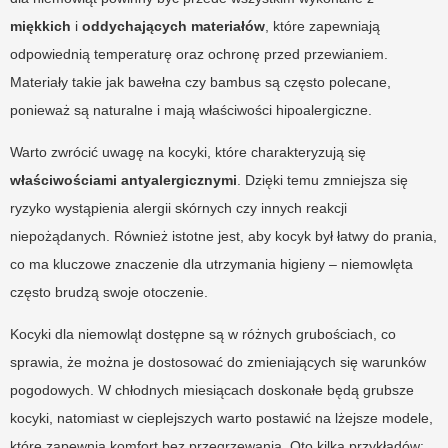
miękkich
i
oddychających materiałów
, które zapewniają
odpowiednią temperaturę oraz ochronę przed przewianiem.
Materiały takie jak bawełna czy bambus są często polecane,
ponieważ są naturalne i mają właściwości hipoalergiczne.
Warto zwrócić uwagę na kocyki, które charakteryzują się
właściwościami antyalergicznymi
. Dzięki temu zmniejsza się
ryzyko wystąpienia alergii skórnych czy innych reakcji
niepożądanych. Również istotne jest, aby kocyk był łatwy do prania,
co ma kluczowe znaczenie dla utrzymania higieny – niemowlęta
często brudzą swoje otoczenie.
Kocyki dla niemowląt dostępne są w różnych grubościach, co
sprawia, że można je dostosować do zmieniających się warunków
pogodowych. W chłodnych miesiącach doskonałe będą grubsze
kocyki, natomiast w cieplejszych warto postawić na lżejsze modele,
które zapewnią komfort bez przegrzewania. Oto kilka przykładów: