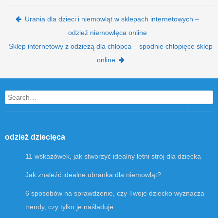
Post navigation
Urania dla dzieci i niemowląt w sklepach internetowych –
odzież niemowlęca online
Sklep internetowy z odzieżą dla chłopca – spodnie chłopięce sklep
online
Search
odzież dziecięca
11 wskazówek, jak stworzyć idealny letni strój dla dziecka
Jak znaleźć idealne ubranka dla niemowląt?
6 sposobów na sprawdzenie, czy Twoje dziecko wyznacza
trendy, czy tylko je naśladuje