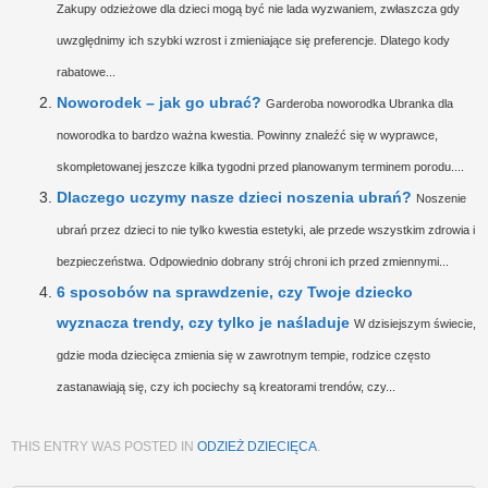
Zakupy odzieżowe dla dzieci mogą być nie lada wyzwaniem, zwłaszcza gdy
uwzględnimy ich szybki wzrost i zmieniające się preferencje. Dlatego kody
rabatowe...
Noworodek – jak go ubrać?
Garderoba noworodka Ubranka dla
noworodka to bardzo ważna kwestia. Powinny znaleźć się w wyprawce,
skompletowanej jeszcze kilka tygodni przed planowanym terminem porodu....
Dlaczego uczymy nasze dzieci noszenia ubrań?
Noszenie
ubrań przez dzieci to nie tylko kwestia estetyki, ale przede wszystkim zdrowia i
bezpieczeństwa. Odpowiednio dobrany strój chroni ich przed zmiennymi...
6 sposobów na sprawdzenie, czy Twoje dziecko
wyznacza trendy, czy tylko je naśladuje
W dzisiejszym świecie,
gdzie moda dziecięca zmienia się w zawrotnym tempie, rodzice często
zastanawiają się, czy ich pociechy są kreatorami trendów, czy...
THIS ENTRY WAS POSTED IN
ODZIEŻ DZIECIĘCA
.