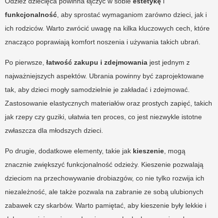
Odzież dziecięca powinna łączyć w sobie
estetykę
i
funkcjonalność
, aby sprostać wymaganiom zarówno dzieci, jak i
ich rodziców. Warto zwrócić uwagę na kilka kluczowych cech, które
znacząco poprawiają komfort noszenia i używania takich ubrań.
Po pierwsze,
łatwość zakupu i zdejmowania
jest jednym z
najważniejszych aspektów. Ubrania powinny być zaprojektowane
tak, aby dzieci mogły samodzielnie je zakładać i zdejmować.
Zastosowanie elastycznych materiałów oraz prostych zapięć, takich
jak rzepy czy guziki, ułatwia ten proces, co jest niezwykle istotne
zwłaszcza dla młodszych dzieci.
Po drugie, dodatkowe elementy, takie jak
kieszenie
, mogą
znacznie zwiększyć funkcjonalność odzieży. Kieszenie pozwalają
dzieciom na przechowywanie drobiazgów, co nie tylko rozwija ich
niezależność, ale także pozwala na zabranie ze sobą ulubionych
zabawek czy skarbów. Warto pamiętać, aby kieszenie były lekkie i