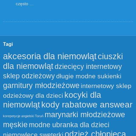
często …
Tagi
akcesoria dla niemowląt
ciuszki
dla niemowląt
dziecięcy internetowy
sklep odzieżowy
długie modne sukienki
garnitury młodzieżowe
internetowy sklep
kocyki dla
odzieżowy dla dzieci
kody rabatowe answear
niemowląt
marynarki młodzieżowe
korepetycje angielski Toruń
męskie
modne ubranka dla dzieci
odzież chłopięca
niemowlęce sweterki