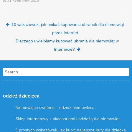
21 KWIETNIA, 2018
Post navigation
10 wskazówek, jak unikać kupowania ubranek dla niemowląt
przez Internet
Dlaczego uwielbiamy kupować ubrania dla niemowląt w
Internecie?
Search
odzież dziecięca
Niemowlęce sweterki – odzież niemowlęca
Sklep internetowy z akcesoriami i odzieżą dla niemowląt
9 prostych wskazówek, jak kupić najlepsze buty dla dziecka