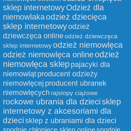
sklep internetowy
Odzież dla
odzież dziecięca
niemowlaka
sklep internetowy
odzież
dziewczęca online
odzież dziewczęca
odzież niemowlęca
sklep internetowy
odzież
odzież niemowlęca online
niemowlęca sklep
pajacyki dla
niemowląt
producent odzieży
niemowlęcej
producent ubranek
niemowlęcych
rajstopy ciążowe
rockowe ubrania dla dzieci
sklep
internetowy z akcesoriami dla
dzieci
sklep z ubraniami dla dzieci
spodnie chłopięce sklep online
spodnie